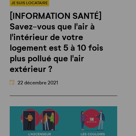
?
difficulté
assurances
JE SUIS LOCATAIRE
de
[INFORMATION SANTÉ]
paiement
Mes
de loyer
représentants
Savez-vous que l'air à
?
Comment
bien
l'intérieur de votre
quitter
mon
logement est 5 à 10 fois
logement
?
plus pollué que l'air
extérieur ?
22 décembre 2021