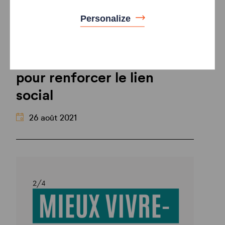
3/4 : Une démarche
Personalize
solidaire et
environnementale en cœur
de résidences à Bruges
pour renforcer le lien
social
26 août 2021