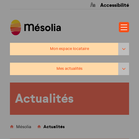
Accessibilité
Mon espace locataire
Comment fonctionne mon espace locataire ?
Mes actualités
Comment contacter Mésolia ?
Questions d’élus
Où trouver nos agences ?
Actualités
Le patrimoine de Mésolia
Mes actualités
Mésolia : la proximité avant tout !
FAQ
Les opérations phares
Budget participatif
Actualités
Mésolia
Mes démarches
Ginko
Ardillos