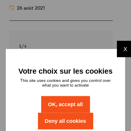
26 août 2021
X
This site uses cookies and gives you control over
what you want to activate
OK, accept all
JE SUIS LOCATAIRE
JE SUIS UN INSTITUTIONNEL
Deny all cookies
MIEUX VIVRE ENSEMBLE -