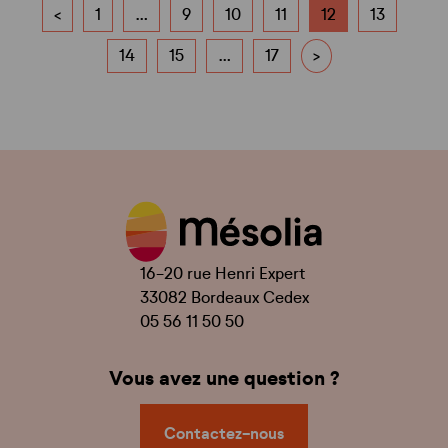
<
1
…
9
10
11
12
13
14
15
…
17
>
16-20 rue Henri Expert
33082 Bordeaux Cedex
05 56 11 50 50
Vous avez une question ?
Contactez-nous