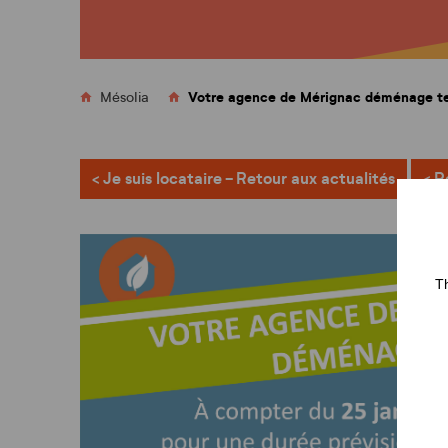
Où trouver nos agences ?
Votre agence de Mérignac déménage t
Mésolia
< Je suis locataire - Retour aux actualités
< R
Mes actualités
FAQ
Th