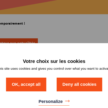
Comment changer de logement ?
Comment bien quitter mon logement
?
Comment devenir propriétaire ?
emporairement !
J’ai reçu une demande d’enquête.
Que dois-je faire ?
Comment entretenir mon logement ?
etour aux actualités
Je souhaite faire des travaux. Que
dois-je faire ?
Comment déclarer un sinistre ?
is site uses cookies and gives you control over what you want to activ
Que faire en cas de difficulté de
paiement de loyer ?
OK, accept all
Deny all cookies
Personalize