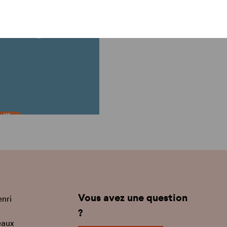
Vous avez une question
enri
?
eaux