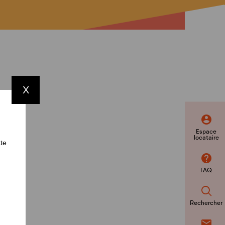
Ma sécurité
Mes représentants
Nuisibles : les bons gestes à adopter
Mes éco-gestes
Ecoute santé
X
Espace
locataire
ate
FAQ
Rechercher